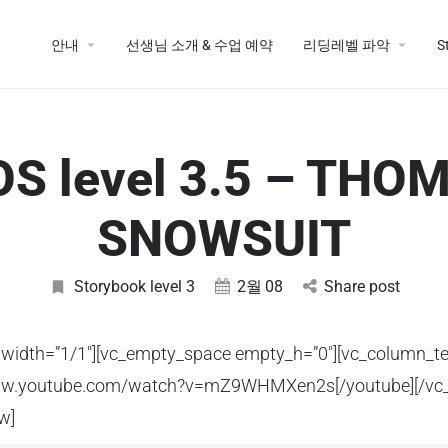
안내
선생님 소개 & 수업 예약
리딩레벨 파악
S
S level 3.5 – THO
SNOWSUIT
Storybook level 3
2월
08
Share post
 width=”1/1″][vc_empty_space empty_h=”0″][vc_column_te
www.youtube.com/watch?v=mZ9WHMXen2s[/youtube][/vc_
w]