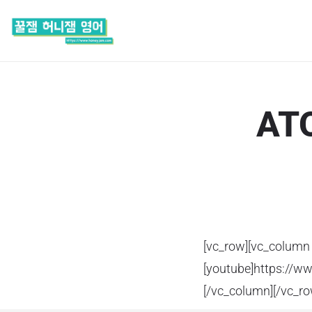
ATO
[vc_row][vc_column
[youtube]https://
[/vc_column][/vc_ro